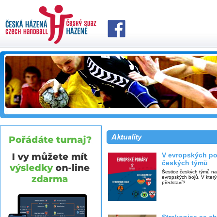
V evropských po
českých týmů
Šestice českých týmů na
evropských bojů. V kter
představí?