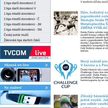
V letošním ročníku končí
2.liga starší dorostenci Z
2.liga starší dorostenci V
Dým, hvězdný s
1.liga mladší dorostenci
jugoslávské osla
2.liga mladší dorostenci - Č
Sledujte finále 
Metaloplastika Š
2.liga mladší dorostenci - JM
ZMĚNA VYSÍLAC
2.liga mladší dorostenci - SM
Dukla Praha vyhrála nej
Český pohár mužů
soutěž Evropy celkem tři
v dramatické odvetě fin
Žákovská liga starších žáků
zemí v jugoslávském Ša
domácí Jugoslávce. Vůbec
nejlepších evropských k
Celý finálový zápas si m
televizi.
Nový scénář pro
Házená on-line
V červnu a s Fin
Česká házená má v osmič
Challenge Cupu dva zástu
proti sobě. Dukla Praha 
semifinále Challenge Cu
harmonogramu by se moh
Ke stažení­
Zlínský házenkář
jedné osobě. Ja
pro odběr vzork