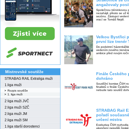
Strakonice se c
angažovaly posi
Společnou tréninkovou př
nezahájil, přesto se už 
sezónu. Zástupci vedení
vrací se Tomáš Nejdl.
Velkou Bystřici
první lize trenér
Do podzimní házenkářské
vedením nového trenéra 
ambice před novým roč
Mistrovské soutěže
Finále Českého
dohráno
STRABAG RAIL Extraliga muži
Soutěžní komise ČSH ro
1.liga muži
finalistů o finále České
nebude tato soutěž doh
Rozpis soutěže
1. liga muži
2 liga muži JVČ
2.liga muži SZČ
STRABAG Rail Ex
2.liga muži JM
pořadí současné
určení mistra
2.liga muži SM
Exekutiva ČSH rozhodla 
1.liga starší dorostenci
ukončení nejvyšší české