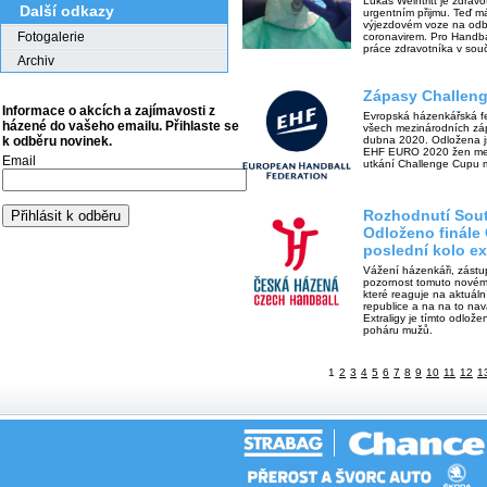
Lukáš Weintritt je zdrav
Další odkazy
urgentním přijmu. Teď má
výjezdovém voze na odb
Fotogalerie
coronavirem. Pro Handball
práce zdravotníka v souč
Archiv
Zápasy Challen
Informace o akcích a zajímavosti z
Evropská házenkářská fe
házené do vašeho emailu. Přihlaste se
všech mezinárodních zá
dubna 2020. Odložena js
k odběru novinek.
EHF EURO 2020 žen mez
Email
utkání Challenge Cupu 
Rozhodnutí Sout
Odloženo finále
poslední kolo ex
Vážení házenkáři, zástup
pozornost tomuto novém
které reaguje na aktuál
republice a na na to na
Extraligy je tímto odlož
poháru mužů.
1
2
3
4
5
6
7
8
9
10
11
12
1