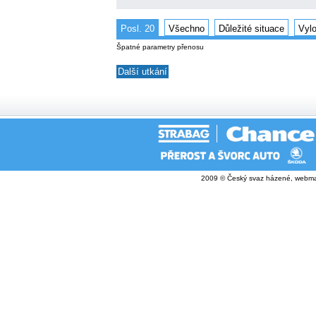
Posl. 20
Všechno
Důležité situace
Vyl
Špatné parametry přenosu
Další utkání
2009 © Český svaz házené, webma