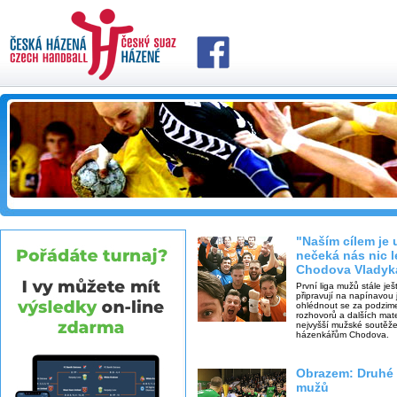
"Naším cílem je 
nečeká nás nic l
Chodova Vladyk
První liga mužů stále je
připravují na napínavou j
ohlédnout se za podzimem
rozhovorů a dalších mate
nejvyšší mužské soutěže
házenkářům Chodova.
Obrazem: Druhé 
mužů