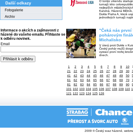
O tomto víkendu startuje
Další odkazy
turnajů této celorepubli
nejlepších mládežnický
Fotogalerie
Karviná, Házená Mělník
Dukla Praha A, která usp
Archiv
jednotlivých turnajů najd
"Čeká nás první 
Informace o akcích a zajímavosti z
házené do vašeho emailu. Přihlaste se
pohárovým finál
k odběru novinek.
Michalisko
Email
V úterý proti Dukle v Ku
Český pohár mužů dospěl
vystaví první trofej leto
dnech.
1
2
3
4
5
6
7
8
9
10
21
22
23
24
25
26
27
28
29
30
41
42
43
44
45
46
47
48
49
50
61
62
63
64
65
66
67
68
69
70
81
82
83
84
85
86
87
88
89
90
101
102
103
104
105
106
107
108
109
110
1
121
122
123
124
125
126
2009 © Český svaz házené, webma