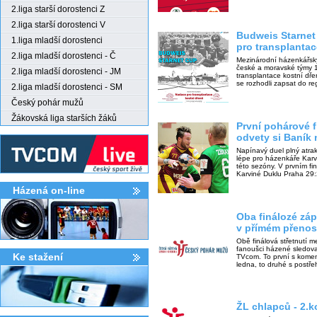
2.liga starší dorostenci Z
2.liga starší dorostenci V
Budweis Starnet
1.liga mladší dorostenci
pro transplantac
2.liga mladší dorostenci - Č
Mezinárodní házenkářský 
české a moravské týmy 1
2.liga mladší dorostenci - JM
transplantace kostní dře
se rozhodli zapsat do re
2.liga mladší dorostenci - SM
Český pohár mužů
Žákovská liga starších žáků
První pohárové f
odvety si Baník
Napínavý duel plný atra
lépe pro házenkáře Karvin
této sezóny. V prvním fi
Karviné Duklu Praha 29:
Házená on-line
Oba finálozé zá
v přímém přeno
Obě finálová střetnutí 
fanoušci házené sledova
Ke stažení­
TVcom. To první s komen
ledna, to druhé s postř
ŽL chlapců - 2.k