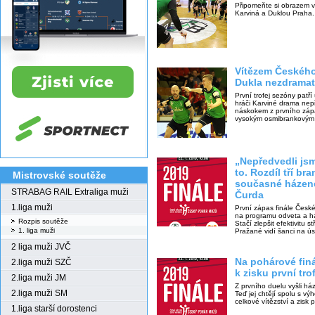
Připomeňte si obrazem v
Karviná a Duklou Praha.
Vítězem Českého
Dukla nezdramat
První trofej sezóny patř
hráči Karviné drama nepři
náskokem z prvního zápa
vysokým osmibrankovým 
„Nepředvedli js
to. Rozdíl tří b
Mistrovské soutěže
současné házené 
STRABAG RAIL Extraliga muži
Čurda
1.liga muži
První zápas finále České
na programu odveta a há
Rozpis soutěže
Stačí zlepšit efektivitu 
1. liga muži
Pražané vidí šanci na ú
2 liga muži JVČ
Na pohárové finá
2.liga muži SZČ
k zisku první tr
2.liga muži JM
Z prvního duelu vyšli há
2.liga muži SM
Teď jej chtějí spolu s v
celkové vítězství a zisk 
1.liga starší dorostenci