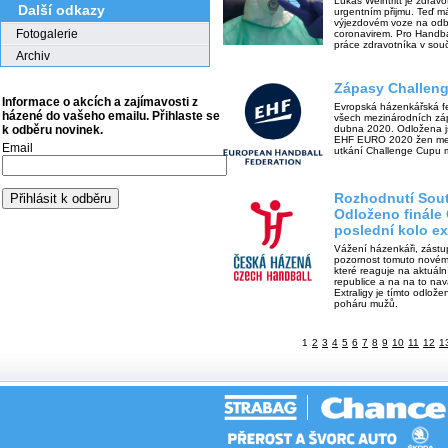
Lukáš Weintritt je zdrav
Další odkazy
urgentním přijmu. Teď má
výjezdovém voze na odb
Fotogalerie
coronavirem. Pro Handball
práce zdravotníka v souč
Archiv
Zápasy Challen
Informace o akcích a zajímavosti z
Evropská házenkářská fe
házené do vašeho emailu. Přihlaste se
všech mezinárodních zá
dubna 2020. Odložena js
k odběru novinek.
EHF EURO 2020 žen mez
Email
utkání Challenge Cupu 
Rozhodnutí Sout
Odloženo finále
poslední kolo ex
Vážení házenkáři, zástup
pozornost tomuto novém
které reaguje na aktuál
republice a na na to na
Extraligy je tímto odlož
poháru mužů.
1
2
3
4
5
6
7
8
9
10
11
12
1