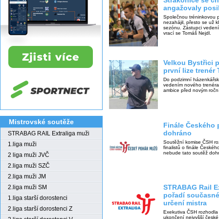
Strakonice se c
angažovaly posi
Společnou tréninkovou př
nezahájil, přesto se už 
sezónu. Zástupci vedení
vrací se Tomáš Nejdl.
Velkou Bystřici
první lize trenér
Do podzimní házenkářské
vedením nového trenéra 
ambice před novým roč
Mistrovské soutěže
Finále Českého
dohráno
STRABAG RAIL Extraliga muži
Soutěžní komise ČSH ro
1.liga muži
finalistů o finále České
nebude tato soutěž doh
2 liga muži JVČ
2.liga muži SZČ
2.liga muži JM
STRABAG Rail Ex
2.liga muži SM
pořadí současné
1.liga starší dorostenci
určení mistra
2.liga starší dorostenci Z
Exekutiva ČSH rozhodla 
ukončení nejvyšší české