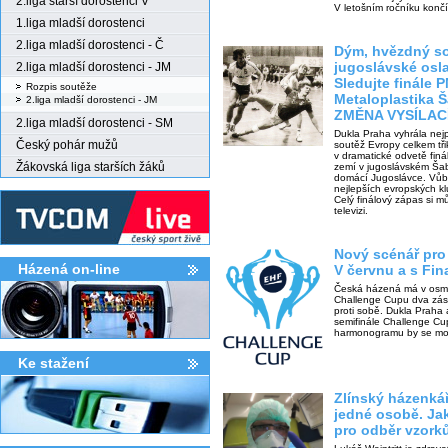
2.liga starší dorostenci V
V letošním ročníku končí
1.liga mladší dorostenci
2.liga mladší dorostenci - Č
Dým, hvězdný s
jugoslávské osla
2.liga mladší dorostenci - JM
Sledujte finále 
Rozpis soutěže
Metaloplastika Š
2.liga mladší dorostenci - JM
ZMĚNA VYSÍLAC
2.liga mladší dorostenci - SM
Dukla Praha vyhrála nej
Český pohár mužů
soutěž Evropy celkem tři
v dramatické odvetě fin
Žákovská liga starších žáků
zemí v jugoslávském Ša
domácí Jugoslávce. Vůbec
nejlepších evropských k
Celý finálový zápas si m
televizi.
Nový scénář pro
Házená on-line
V červnu a s Fin
Česká házená má v osmič
Challenge Cupu dva zástu
proti sobě. Dukla Praha 
semifinále Challenge Cu
harmonogramu by se moh
Ke stažení­
Zlínský házenkář
jedné osobě. Ja
pro odběr vzork