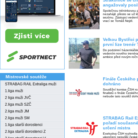
Strakonice se c
angažovaly posi
Společnou tréninkovou př
nezahájil, přesto se už 
sezónu. Zástupci vedení
vrací se Tomáš Nejdl.
Velkou Bystřici
první lize trenér
Do podzimní házenkářské
vedením nového trenéra 
ambice před novým roč
Mistrovské soutěže
Finále Českého
dohráno
STRABAG RAIL Extraliga muži
Soutěžní komise ČSH ro
1.liga muži
finalistů o finále České
nebude tato soutěž doh
2 liga muži JVČ
2.liga muži SZČ
2.liga muži JM
STRABAG Rail Ex
2.liga muži SM
pořadí současné
1.liga starší dorostenci
určení mistra
2.liga starší dorostenci Z
Exekutiva ČSH rozhodla 
ukončení nejvyšší české