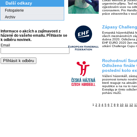
Lukáš Weintritt je zdrav
Další odkazy
urgentním přijmu. Teď má
výjezdovém voze na odb
Fotogalerie
coronavirem. Pro Handball
práce zdravotníka v souč
Archiv
Zápasy Challen
Informace o akcích a zajímavosti z
Evropská házenkářská fe
házené do vašeho emailu. Přihlaste se
všech mezinárodních zá
dubna 2020. Odložena js
k odběru novinek.
EHF EURO 2020 žen mez
Email
utkání Challenge Cupu 
Rozhodnutí Sout
Odloženo finále
poslední kolo ex
Vážení házenkáři, zástup
pozornost tomuto novém
které reaguje na aktuál
republice a na na to na
Extraligy je tímto odlož
poháru mužů.
1
2
3
4
5
6
7
8
9
10
11
12
1