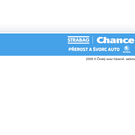
2009 © Český svaz házené, webma