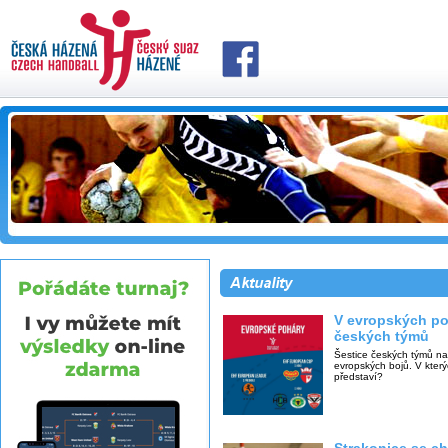
V evropských po
českých týmů
Šestice českých týmů na
evropských bojů. V kter
představí?