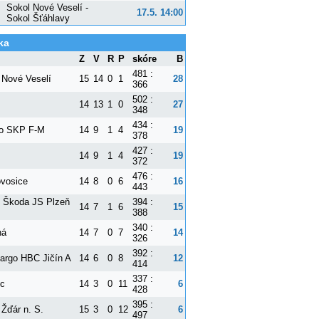
Sokol Nové Veselí -
17.5. 14:00
Sokol Šťáhlavy
ka
Z
V
R
P
skóre
B
481 :
 Nové Veselí
15
14
0
1
28
366
502 :
14
13
1
0
27
348
434 :
o SKP F-M
14
9
1
4
19
378
427 :
14
9
1
4
19
372
476 :
vosice
14
8
0
6
16
443
t Škoda JS Plzeň
394 :
14
7
1
6
15
388
340 :
ná
14
7
0
7
14
326
392 :
argo HBC Jičín A
14
6
0
8
12
414
337 :
ec
14
3
0
11
6
428
395 :
 Žďár n. S.
15
3
0
12
6
497