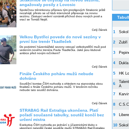
Strakonice se chystají na novou sezónu,
angažovaly posily z Lovosic
Společnou tréninkovou přípravu tým prvoligových Strakonic ještě
nezahájil, přesto se už klub intenzivně připravuje na novou
sezónu. Zástupci vedení oznámili příchod dvou nových posil a
Tabul
vrací se Tomáš Nejdl.
Celý článek
1
Sokol
Velkou Bystřici povede do nové sezóny v
první lize trenér Tkadleček
2
Zubří
Do podzimní házenkářské sezony vstoupí velkobystřičtí muži pod
vedením nového trenéra Pavla Tkadlečka. Jaké jsou klubové
3
Pepin
ambice před novým ročníkem?
4
Dukla
Celý článek
5
HK Lo
Finále Českého poháru mužů nebude
dohráno
Talen
6
Soutěžní komise ČSH rozhodla s ohledem na stanoviska obou
A
finalistů o finále Českého poháru mužů. V letošním ročníku
nebude tato soutěž dohrána.
7
Karvi
Celý článek
8
C.S.C
STRABAG Rail Extraliga ukončena. Platí
9
Liber
pořadí současné tabulky, soutěž končí bez
určení mistra
10
Sokol
Exekutiva ČSH rozhodla po jednání s účastnickými kluby o
ukončení nejvyšší české soutěže mužů STRABAG Rail Extraligy.