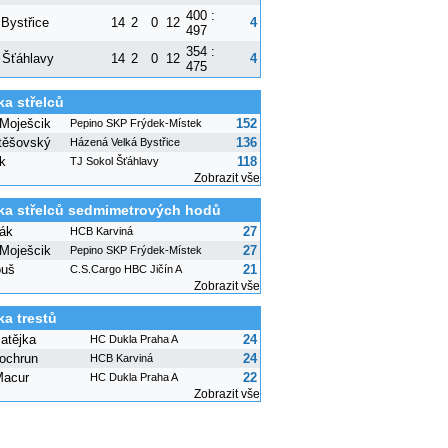
400 :
 Bystřice
14
2
0
12
4
497
354 :
 Šťáhlavy
14
2
0
12
4
475
ka střelců
 Moješcik
152
Pepino SKP Frýdek-Místek
těšovský
136
Házená Velká Bystřice
k
118
TJ Sokol Šťáhlavy
Zobrazit vše
ka střelců sedmimetrových hodů
lák
27
HCB Karviná
 Moješcik
27
Pepino SKP Frýdek-Místek
ouš
21
C.S.Cargo HBC Jičín A
Zobrazit vše
ka trestů
atějka
24
HC Dukla Praha A
ochrun
24
HCB Karviná
Macur
22
HC Dukla Praha A
Zobrazit vše