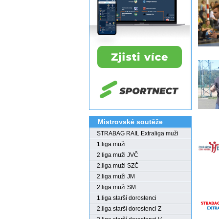
Mistrovské soutěže
STRABAG RAIL Extraliga muži
1.liga muži
2 liga muži JVČ
2.liga muži SZČ
2.liga muži JM
2.liga muži SM
1.liga starší dorostenci
2.liga starší dorostenci Z