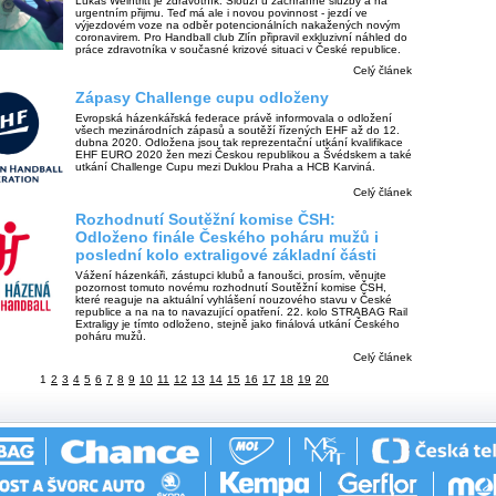
Lukáš Weintritt je zdravotník. Slouží u záchranné služby a na
urgentním přijmu. Teď má ale i novou povinnost - jezdí ve
výjezdovém voze na odběr potencionálních nakažených novým
coronavirem. Pro Handball club Zlín připravil exkluzivní náhled do
práce zdravotníka v současné krizové situaci v České republice.
Celý článek
Zápasy Challenge cupu odloženy
Evropská házenkářská federace právě informovala o odložení
všech mezinárodních zápasů a soutěží řízených EHF až do 12.
dubna 2020. Odložena jsou tak reprezentační utkání kvalifikace
EHF EURO 2020 žen mezi Českou republikou a Švédskem a také
utkání Challenge Cupu mezi Duklou Praha a HCB Karviná.
Celý článek
Rozhodnutí Soutěžní komise ČSH:
Odloženo finále Českého poháru mužů i
poslední kolo extraligové základní části
Vážení házenkáři, zástupci klubů a fanoušci, prosím, věnujte
pozornost tomuto novému rozhodnutí Soutěžní komise ČSH,
které reaguje na aktuální vyhlášení nouzového stavu v České
republice a na na to navazující opatření. 22. kolo STRABAG Rail
Extraligy je tímto odloženo, stejně jako finálová utkání Českého
poháru mužů.
Celý článek
1
2
3
4
5
6
7
8
9
10
11
12
13
14
15
16
17
18
19
20