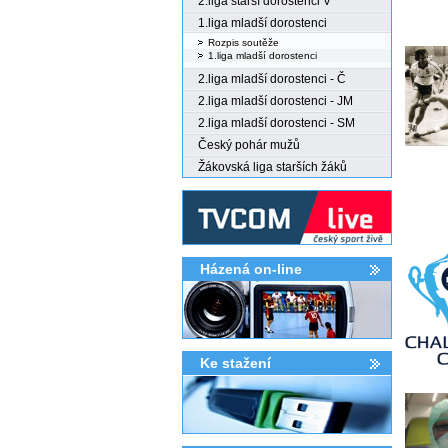
2.liga starší dorostenci V
1.liga mladší dorostenci
Rozpis soutěže
1.liga mladší dorostenci
2.liga mladší dorostenci - Č
2.liga mladší dorostenci - JM
2.liga mladší dorostenci - SM
Český pohár mužů
Žákovská liga starších žáků
Házená on-line
Ke stažení­