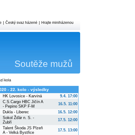
e
|
Český svaz házené
|
Hrajte miniházenou
Soutěže mužů
zí kola
020 - 22. kolo - výsledky
HK Lovosice - Karviná
9.4. 17:00
C.S.Cargo HBC Jičín A
16.5. 11:00
- Pepino SKP F-M
Dukla - Liberec
16.5. 12:00
Sokol Žďár n. S. -
17.5. 12:00
Zubří
Talent Škoda JS Plzeň
17.5. 13:00
A - Velká Bystřice