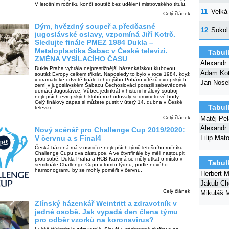
V letošním ročníku končí soutěž bez udělení mistrovského titulu.
11
Velká
Celý článek
Dým, hvězdný soupeř a předčasné
12
Sokol
jugoslávské oslavy, vzpomíná Jiří Kotrč.
Sledujte finále PMEZ 1984 Dukla –
Metaloplastika Šabac v České televizi.
Tabul
ZMĚNA VYSÍLACÍHO ČASU
Alexandr
Dukla Praha vyhrála nejprestižnější házenkářskou klubovou
Adam Ko
soutěž Evropy celkem třikrát. Naposledy to bylo v roce 1984, když
v dramatické odvetě finále tehdejšího Poháru vítězů evropských
Jan Nose
zemí v jugoslávském Šabacu Čechoslováci porazili sebevědomé
domácí Jugoslávce. Vůbec jedinkrát v historii finálový souboj
nejlepších evropských klubů rozhodovaly sedmimetrové hody.
Celý finálový zápas si můžete pustit v úterý 14. dubna v České
Tabul
televizi.
Matěj Pe
Celý článek
Alexandr
Nový scénář pro Challenge Cup 2019/2020:
Filip Mat
V červnu a s Final4
Česká házená má v osmičce nejlepších týmů letošního ročníku
Challenge Cupu dva zástupce. A ve čtvrtfinále by měli nastoupit
proti sobě. Dukla Praha a HCB Karviná se měly utkat o místo v
Tabul
semifinále Challenge Cupu v tomto týdnu, podle nového
harmonogramu by se mohly poměřit v červnu.
Herbert M
Jakub Ch
Celý článek
Mikuláš 
Zlínský házenkář Weintritt a zdravotník v
jedné osobě. Jak vypadá den člena týmu
pro odběr vzorků na koronavirus?