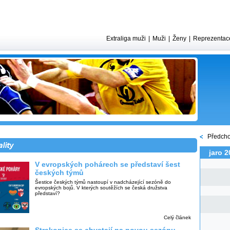
Extraliga muži
|
Muži
|
Ženy
|
Reprezentac
Předcho
jaro 2
V evropských pohárech se představí šest
českých týmů
Šestice českých týmů nastoupí v nadcházející sezóně do
evropských bojů. V kterých soutěžích se česká družstva
představí?
Celý článek