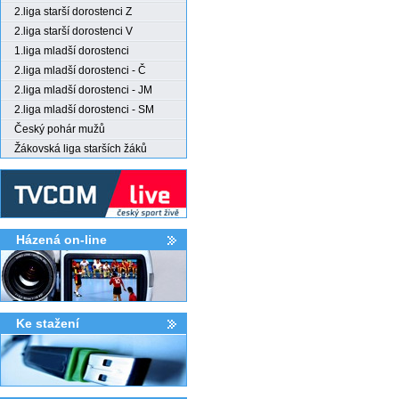
2.liga starší dorostenci Z
2.liga starší dorostenci V
1.liga mladší dorostenci
2.liga mladší dorostenci - Č
2.liga mladší dorostenci - JM
2.liga mladší dorostenci - SM
Český pohár mužů
Žákovská liga starších žáků
Házená on-line
Ke stažení­