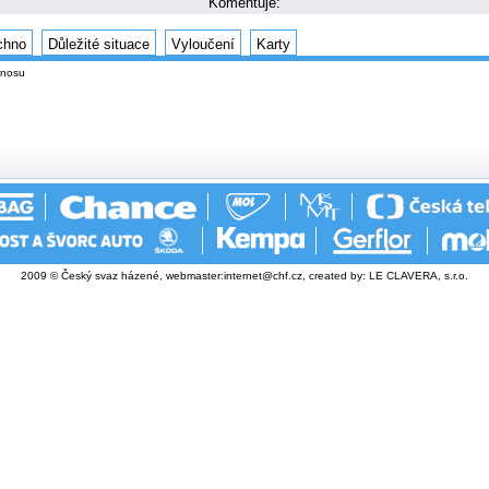
Komentuje:
chno
Důležité situace
Vyloučení
Karty
enosu
2009 © Český svaz házené, webmaster:
internet@chf.cz
, created by:
LE CLAVERA, s.r.o.