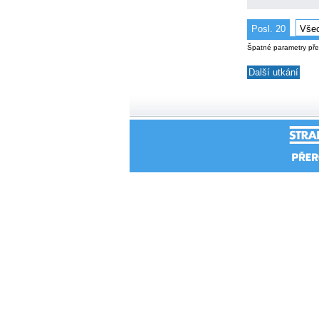
Posl. 20
Vše
Špatné parametry př
Další utkání