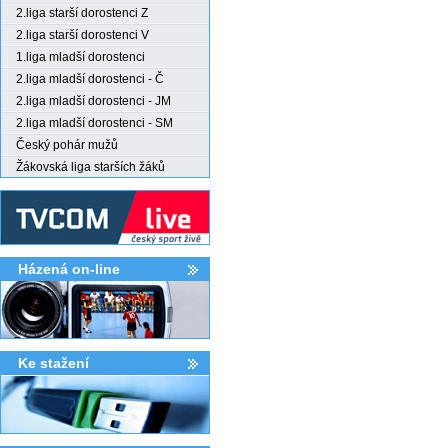
2.liga starší dorostenci Z
2.liga starší dorostenci V
1.liga mladší dorostenci
2.liga mladší dorostenci - Č
2.liga mladší dorostenci - JM
2.liga mladší dorostenci - SM
Český pohár mužů
Žákovská liga starších žáků
Házená on-line
Ke stažení­