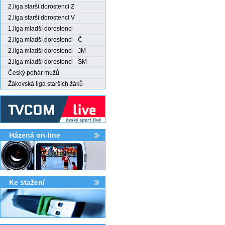
2.liga starší dorostenci Z
2.liga starší dorostenci V
1.liga mladší dorostenci
2.liga mladší dorostenci - Č
2.liga mladší dorostenci - JM
2.liga mladší dorostenci - SM
Český pohár mužů
Žákovská liga starších žáků
Házená on-line
Ke stažení­