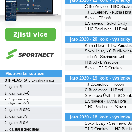
jaro 2020 - 21. kolo - výsledky
Č.Budějovice - HBC Strako
TJ D.Cerekev - Kutná Hora
Slavia - Třeboň
L.Vršovice - Sokol Úvaly
1.HC Pardubice - H.Brod
jaro 2020 - 20. kolo - výsledky
Kutná Hora - 1.HC Pardubi
Sokol Úvaly - Č.Budějovice
Třeboň - Sezimovo Ústí
H.Brod - L.Vršovice
Slavia - TJ D.Cerekev
Mistrovské soutěže
jaro 2020 - 19. kolo - výsledky
STRABAG RAIL Extraliga muži
TJ D.Cerekev - Třeboň
1.liga muži
Č.Budějovice - H.Brod
2 liga muži JVČ
Sezimovo Ústí - HBC Strak
Rozpis soutěže
L.Vršovice - Kutná Hora
2 liga muži JVČ
1.HC Pardubice - Slavia
2.liga muži SZČ
2.liga muži JM
jaro 2020 - 18. kolo - výsledky
2.liga muži SM
Sokol Úvaly - Sezimovo Ús
TJ D.Cerekev - 1.HC Pardu
1.liga starší dorostenci