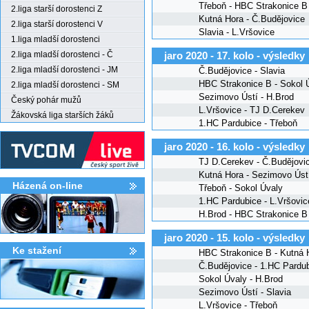
Třeboň - HBC Strakonice B
2.liga starší dorostenci Z
Kutná Hora - Č.Budějovice
2.liga starší dorostenci V
Slavia - L.Vršovice
1.liga mladší dorostenci
2.liga mladší dorostenci - Č
jaro 2020 - 17. kolo - výsledky
2.liga mladší dorostenci - JM
Č.Budějovice - Slavia
HBC Strakonice B - Sokol 
2.liga mladší dorostenci - SM
Sezimovo Ústí - H.Brod
Český pohár mužů
L.Vršovice - TJ D.Cerekev
Žákovská liga starších žáků
1.HC Pardubice - Třeboň
jaro 2020 - 16. kolo - výsledky
TJ D.Cerekev - Č.Budějovi
Kutná Hora - Sezimovo Úst
Házená on-line
Třeboň - Sokol Úvaly
1.HC Pardubice - L.Vršovic
H.Brod - HBC Strakonice B
jaro 2020 - 15. kolo - výsledky
Ke stažení­
HBC Strakonice B - Kutná 
Č.Budějovice - 1.HC Pardu
Sokol Úvaly - H.Brod
Sezimovo Ústí - Slavia
L.Vršovice - Třeboň