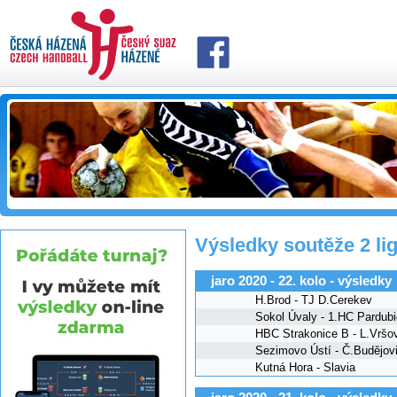
Výsledky soutěže 2 li
jaro 2020 - 22. kolo - výsledky
H.Brod - TJ D.Cerekev
Sokol Úvaly - 1.HC Pardub
HBC Strakonice B - L.Vršo
Sezimovo Ústí - Č.Budějov
Kutná Hora - Slavia