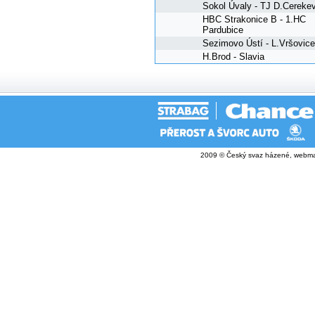
Sokol Úvaly - TJ D.Cereke
HBC Strakonice B - 1.HC
Pardubice
Sezimovo Ústí - L.Vršovice
H.Brod - Slavia
2009 © Český svaz házené, webma