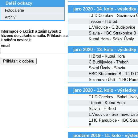
Další odkazy
jaro 2020 - 14. kolo - výsledky
Fotogalerie
TJ D.Cerekev - Sezimovo Ú
Archiv
Třeboň - H.Brod
L.Vršovice - Č.Budějovice
Informace o akcích a zajímavosti z
Slavia - HBC Strakonice B
házené do vašeho emailu. Přihlaste se
Kutná Hora - Sokol Úvaly
k odběru novinek.
Email
jaro 2020 - 13. kolo - výsledky
H.Brod - Kutná Hora
Č.Budějovice - Třeboň
Sokol Úvaly - Slavia
HBC Strakonice B - TJ D.C
Sezimovo Ústí - 1.HC Pard
jaro 2020 - 12. kolo - výsledky
TJ D.Cerekev - Sokol Úval
Třeboň - Kutná Hora
Slavia - H.Brod
L.Vršovice - Sezimovo Ústí
1.HC Pardubice - HBC Stra
B
podzim 2019 - 11. kolo - výsle