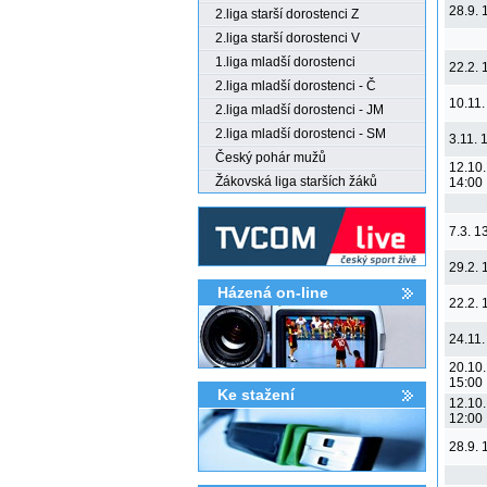
28.9. 
2.liga starší dorostenci Z
2.liga starší dorostenci V
1.liga mladší dorostenci
22.2. 
2.liga mladší dorostenci - Č
10.11.
2.liga mladší dorostenci - JM
2.liga mladší dorostenci - SM
3.11. 
Český pohár mužů
12.10.
Žákovská liga starších žáků
14:00
7.3. 1
29.2. 
Házená on-line
22.2. 
24.11.
20.10.
15:00
Ke stažení­
12.10.
12:00
28.9. 