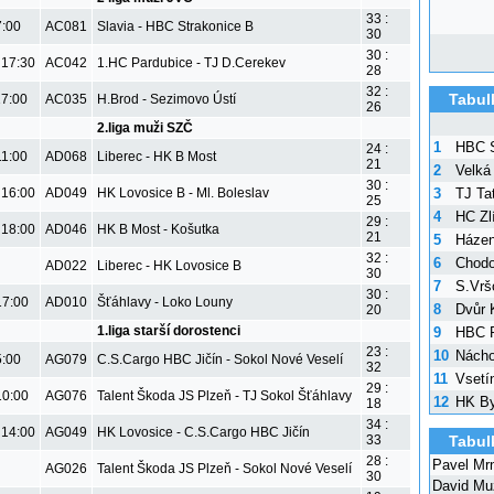
33 :
7:00
AC081
Slavia - HBC Strakonice B
30
30 :
 17:30
AC042
1.HC Pardubice - TJ D.Cerekev
28
32 :
Tabul
17:00
AC035
H.Brod - Sezimovo Ústí
26
2.liga muži SZČ
1
HBC S
24 :
11:00
AD068
Liberec - HK B Most
21
2
Velká
30 :
3
TJ Tat
 16:00
AD049
HK Lovosice B - Ml. Boleslav
25
4
HC Zl
29 :
 18:00
AD046
HK B Most - Košutka
21
5
Házen
32 :
6
Chod
AD022
Liberec - HK Lovosice B
30
7
S.Vrš
30 :
17:00
AD010
Šťáhlavy - Loko Louny
8
Dvůr 
20
1.liga starší dorostenci
9
HBC R
23 :
10
Nách
5:00
AG079
C.S.Cargo HBC Jičín - Sokol Nové Veselí
32
11
Vsetí
29 :
10:00
AG076
Talent Škoda JS Plzeň - TJ Sokol Šťáhlavy
12
HK By
18
34 :
 14:00
AG049
HK Lovosice - C.S.Cargo HBC Jičín
Tabul
33
28 :
Pavel Mr
AG026
Talent Škoda JS Plzeň - Sokol Nové Veselí
30
David Mu