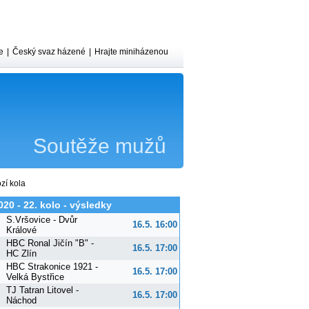
e
|
Český svaz házené
|
Hrajte miniházenou
Soutěže mužů
zí kola
020 - 22. kolo - výsledky
S.Vršovice - Dvůr
16.5. 16:00
Králové
HBC Ronal Jičín "B" -
16.5. 17:00
HC Zlín
HBC Strakonice 1921 -
16.5. 17:00
Velká Bystřice
TJ Tatran Litovel -
16.5. 17:00
Náchod