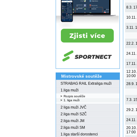
8.3. 1
10.11.
3.11. 
22.2. 
24.11.
17.11.
12.10.
Mistrovské soutěže
10:00
STRABAG RAIL Extraliga muži
28.9. 
1.liga muži
Rozpis soutěže
7.3. 1
1. liga muži
2 liga muži JVČ
29.2. 
2.liga muži SZČ
24.11.
2.liga muži JM
2.liga muži SM
20.10.
17:00
1.liga starší dorostenci