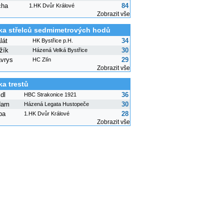
cha
84
1.HK Dvůr Králové
Zobrazit vše
ka střelců sedmimetrových hodů
lát
34
HK Bystřice p.H.
žík
30
Házená Velká Bystřice
avrys
29
HC Zlín
Zobrazit vše
ka trestů
dl
36
HBC Strakonice 1921
dam
30
Házená Legata Hustopeče
ba
28
1.HK Dvůr Králové
Zobrazit vše