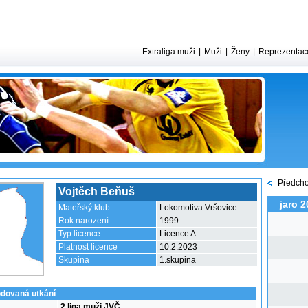
Extraliga muži
|
Muži
|
Ženy
|
Reprezentac
Předcho
Vojtěch Beňuš
jaro 2
Mateřský klub
Lokomotiva Vršovice
Rok narození
1999
Typ licence
Licence A
Platnost licence
10.2.2023
Skupina
1.skupina
dovaná utkání
2 liga muži JVČ