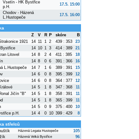
Vsetín - HK Bystřice
17.5. 15:00
p.H.
Chodov - Házená
17.5. 16:00
L.Hustopeče
ka
Z
V
R
P
skóre
B
trakonice 1921
14
11
1
2
439 : 353
23
 Bystřice
14
10
1
3
414 : 389
21
ran Litovel
14
8
2
4
411 : 385
18
ín
14
8
0
6
391 : 366
16
á L.Hustopeče
14
7
1
6
389 : 391
15
ov
14
6
0
8
395 : 399
12
ovice
14
6
0
8
364 : 377
12
Králové
14
5
1
8
347 : 368
11
onal Jičín "B"
14
5
1
8
358 : 391
11
od
14
5
1
8
365 : 399
11
n
14
5
0
9
375 : 400
10
střice p.H.
14
4
0
10
399 : 429
8
ka střelců
nuštík
105
Házená Legata Hustopeče
žík
96
Házená Velká Bystřice