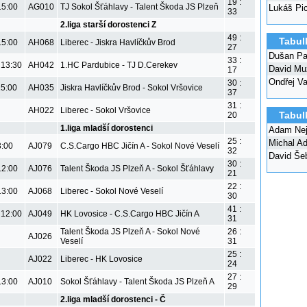
19 :
15:00
AG010
TJ Sokol Šťáhlavy - Talent Škoda JS Plzeň
Lukáš Pi
33
2.liga starší dorostenci Z
49 :
Tabul
15:00
AH068
Liberec - Jiskra Havlíčkův Brod
27
Dušan Pa
33 :
 13:30
AH042
1.HC Pardubice - TJ D.Cerekev
David Mu
17
Ondřej V
30 :
15:00
AH035
Jiskra Havlíčkův Brod - Sokol Vršovice
37
31 :
AH022
Liberec - Sokol Vršovice
Tabul
20
1.liga mladší dorostenci
Adam Nej
25 :
Michal A
3:00
AJ079
C.S.Cargo HBC Jičín A - Sokol Nové Veselí
32
David Še
30 :
12:00
AJ076
Talent Škoda JS Plzeň A - Sokol Šťáhlavy
21
22 :
13:00
AJ068
Liberec - Sokol Nové Veselí
30
41 :
 12:00
AJ049
HK Lovosice - C.S.Cargo HBC Jičín A
31
Talent Škoda JS Plzeň A - Sokol Nové
26 :
AJ026
Veselí
31
25 :
AJ022
Liberec - HK Lovosice
24
27 :
13:00
AJ010
Sokol Šťáhlavy - Talent Škoda JS Plzeň A
29
2.liga mladší dorostenci - Č