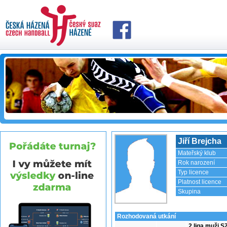
Jiří Brejcha
Mateřský klub
Rok narození
Typ licence
Platnost licence
Skupina
Rozhodovaná utkání
2.liga muži S