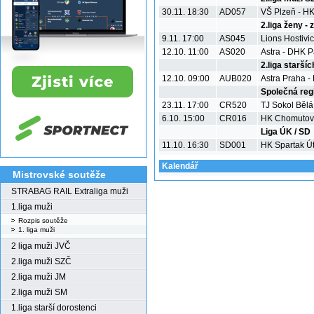
30.11. 18:30
AD057
VŠ Plzeň - H
2.liga ženy -
9.11. 17:00
AS045
Lions Hostivi
12.10. 11:00
AS020
Astra - DHK 
2.liga starší
12.10. 09:00
AUB020
Astra Praha 
Společná regi
23.11. 17:00
CR520
TJ Sokol Bělá
6.10. 15:00
CR016
HK Chomutov 
Liga ÚK / SD
11.10. 16:30
SD001
HK Spartak Út
Kalendář
Mistrovské soutěže
STRABAG RAIL Extraliga muži
1.liga muži
Rozpis soutěže
1. liga muži
2 liga muži JVČ
2.liga muži SZČ
2.liga muži JM
2.liga muži SM
1.liga starší dorostenci