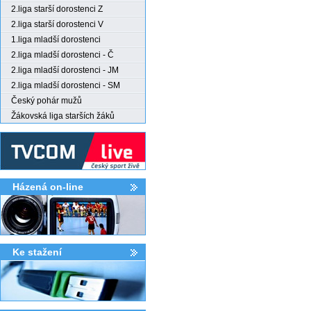
2.liga starší dorostenci Z
2.liga starší dorostenci V
1.liga mladší dorostenci
2.liga mladší dorostenci - Č
2.liga mladší dorostenci - JM
2.liga mladší dorostenci - SM
Český pohár mužů
Žákovská liga starších žáků
Házená on-line
Ke stažení­