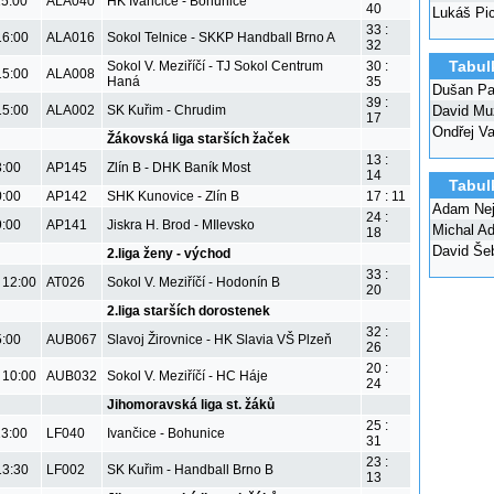
15:00
ALA040
HK Ivančice - Bohunice
40
Lukáš Pi
33 :
16:00
ALA016
Sokol Telnice - SKKP Handball Brno A
32
Tabul
Sokol V. Meziříčí - TJ Sokol Centrum
30 :
15:00
ALA008
Haná
35
Dušan Pa
39 :
David Mu
15:00
ALA002
SK Kuřim - Chrudim
17
Ondřej V
Žákovská liga starších žaček
13 :
3:00
AP145
Zlín B - DHK Baník Most
14
Tabul
0:00
AP142
SHK Kunovice - Zlín B
17 : 11
Adam Nej
24 :
9:00
AP141
Jiskra H. Brod - MIlevsko
Michal A
18
David Še
2.liga ženy - východ
33 :
 12:00
AT026
Sokol V. Meziříčí - Hodonín B
20
2.liga starších dorostenek
32 :
5:00
AUB067
Slavoj Žirovnice - HK Slavia VŠ Plzeň
26
20 :
 10:00
AUB032
Sokol V. Meziříčí - HC Háje
24
Jihomoravská liga st. žáků
25 :
13:00
LF040
Ivančice - Bohunice
31
23 :
13:30
LF002
SK Kuřim - Handball Brno B
13