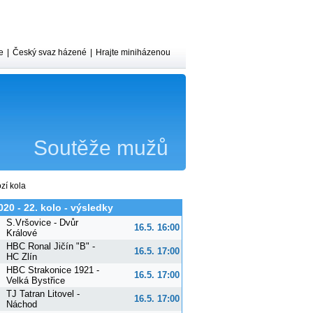
e
|
Český svaz házené
|
Hrajte miniházenou
Soutěže mužů
zí kola
020 - 22. kolo - výsledky
S.Vršovice - Dvůr
16.5. 16:00
Králové
HBC Ronal Jičín "B" -
16.5. 17:00
HC Zlín
HBC Strakonice 1921 -
16.5. 17:00
Velká Bystřice
TJ Tatran Litovel -
16.5. 17:00
Náchod