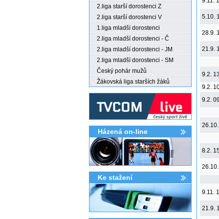
9.11. 
2.liga starší dorostenci Z
5.10. 
2.liga starší dorostenci V
1.liga mladší dorostenci
28.9. 
2.liga mladší dorostenci - Č
21.9. 
2.liga mladší dorostenci - JM
2.liga mladší dorostenci - SM
Český pohár mužů
9.2. 1
Žákovská liga starších žáků
9.2. 1
9.2. 0
26.10.
Házená on-line
8.2. 1
26.10.
Ke stažení­
9.11. 
21.9. 