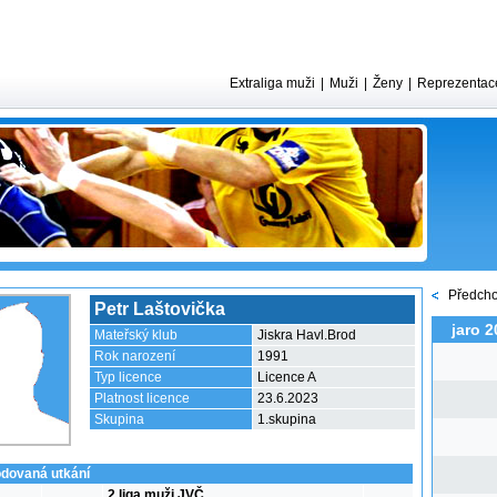
Extraliga muži
|
Muži
|
Ženy
|
Reprezentac
Předcho
Petr Laštovička
jaro 2
Mateřský klub
Jiskra Havl.Brod
Rok narození
1991
Typ licence
Licence A
Platnost licence
23.6.2023
Skupina
1.skupina
dovaná utkání
2 liga muži JVČ