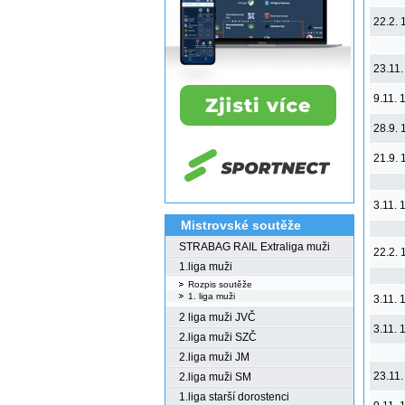
22.2. 
23.11.
9.11. 
28.9. 
21.9. 
3.11. 
Mistrovské soutěže
STRABAG RAIL Extraliga muži
22.2. 
1.liga muži
Rozpis soutěže
1. liga muži
3.11. 
2 liga muži JVČ
3.11. 
2.liga muži SZČ
2.liga muži JM
23.11.
2.liga muži SM
1.liga starší dorostenci