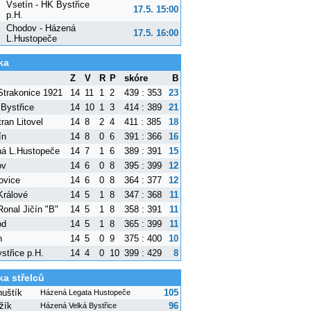
Vsetín - HK Bystřice
17.5. 15:00
p.H.
Chodov - Házená
17.5. 16:00
L.Hustopeče
ka
Z
V
R
P
skóre
B
trakonice 1921
14
11
1
2
439 : 353
23
 Bystřice
14
10
1
3
414 : 389
21
ran Litovel
14
8
2
4
411 : 385
18
ín
14
8
0
6
391 : 366
16
á L.Hustopeče
14
7
1
6
389 : 391
15
ov
14
6
0
8
395 : 399
12
ovice
14
6
0
8
364 : 377
12
Králové
14
5
1
8
347 : 368
11
onal Jičín "B"
14
5
1
8
358 : 391
11
od
14
5
1
8
365 : 399
11
n
14
5
0
9
375 : 400
10
střice p.H.
14
4
0
10
399 : 429
8
ka střelců
nuštík
105
Házená Legata Hustopeče
žík
96
Házená Velká Bystřice