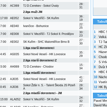
28 :
17:00
AC069
TJ D.Cerekev - Sokol Úvaly
31
2.liga muži JM
36 :
 17:00
AE052
Sokol V. Meziříčí - SK Kuřim
19
Tabul
22 :
17:00
AE040
Ivančice - Bohunice
25
1
HBC S
30 :
17:00
AE008
Sokol V. Meziříčí - TJ Sokol II. Prostějov
23
2
Velká
27 :
3
TJ Tat
17:00
AE002
SK Kuřim - SHC Maloměřice Brno B
30
4
HC Zl
1.liga starší dorostenci
5
Házen
35 :
14:45
AG035
Sokol Nové Veselí - HK Lovosice
29
6
Chod
2.liga starší dorostenci Z
7
S.Vrš
15 :
15:00
AH069
TJ D.Cerekev - Chodov
8
Dvůr 
34
9
HBC R
1.liga mladší dorostenci
10
Nách
41 :
12:45
AJ035
Sokol Nové Veselí - HK Lovosice
22
11
Vsetí
Sokol Žďár n. S. - Talent Škoda JS Plzeň
28 :
12
HK By
10:45
AJ036
A
34
2.liga mladší dorostenci - JM
Tabul
24 :
 15:00
ALA052
Sokol V. Meziříčí - SK Kuřim
Pavel Mr
32
David Mu
27 :