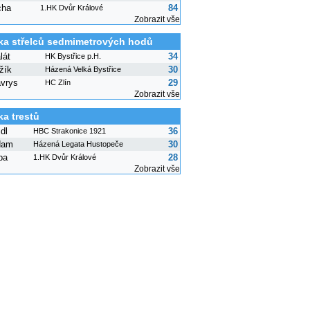
cha
84
1.HK Dvůr Králové
Zobrazit vše
ka střelců sedmimetrových hodů
lát
34
HK Bystřice p.H.
žík
30
Házená Velká Bystřice
avrys
29
HC Zlín
Zobrazit vše
ka trestů
dl
36
HBC Strakonice 1921
dam
30
Házená Legata Hustopeče
ba
28
1.HK Dvůr Králové
Zobrazit vše