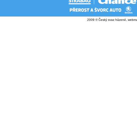
2009 © Český svaz házené, webma