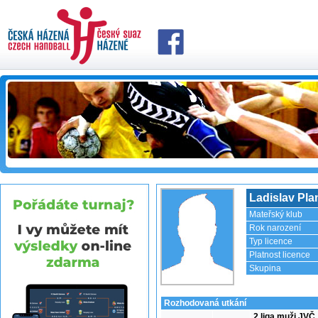
Ladislav Pla
Mateřský klub
Rok narození
Typ licence
Platnost licence
Skupina
Rozhodovaná utkání
2 liga muži JVČ