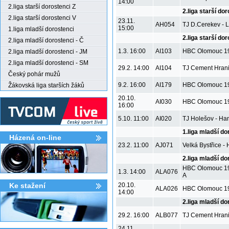
14:00
2.liga starší dorostenci Z
2.liga starší do
2.liga starší dorostenci V
23.11.
AH054
TJ D.Cerekev - L
15:00
1.liga mladší dorostenci
2.liga starší do
2.liga mladší dorostenci - Č
1.3. 16:00
AI103
HBC Olomouc 19
2.liga mladší dorostenci - JM
2.liga mladší dorostenci - SM
29.2. 14:00
AI104
TJ Cement Hrani
Český pohár mužů
9.2. 16:00
AI179
HBC Olomouc 19
Žákovská liga starších žáků
20.10.
AI030
HBC Olomouc 19
16:00
5.10. 11:00
AI020
TJ Holešov - Ha
1.liga mladší do
Házená on-line
23.2. 11:00
AJ071
Velká Bystřice -
2.liga mladší do
HBC Olomouc 19
1.3. 14:00
ALA076
A
Ke stažení­
20.10.
ALA026
HBC Olomouc 19
14:00
2.liga mladší do
29.2. 16:00
ALB077
TJ Cement Hrani
24.11.