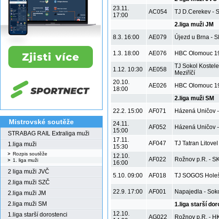
23.11.
AC054
TJ D.Cerekev - S
17:00
2.liga muži JM
8.3. 16:00
AE079
Újezd u Brna - 
1.3. 18:00
AE076
HBC Olomouc 19
TJ Sokol Kostele
1.12. 10:30
AE058
Meziříčí
20.10.
AE026
HBC Olomouc 19
18:00
2.liga muži SM
22.2. 15:00
AF071
Házená Uničov 
Mistrovské soutěže
24.11.
AF052
Házená Uničov 
15:00
STRABAG RAIL Extraliga muži
17.11.
AF047
TJ Tatran Litove
1.liga muži
15:30
Rozpis soutěže
12.10.
AF022
Rožnov p.R. - S
1. liga muži
16:00
2 liga muži JVČ
5.10. 09:00
AF018
TJ SOGOS Holeš
2.liga muži SZČ
22.9. 17:00
AF001
Napajedla - Sok
2.liga muži JM
2.liga muži SM
1.liga starší do
12.10.
1.liga starší dorostenci
AG022
Rožnov p.R. - H