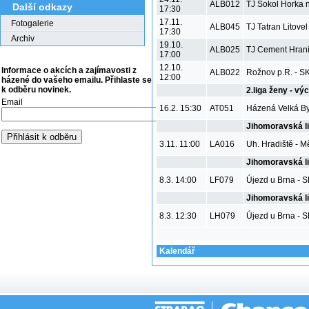
ALB012
TJ Sokol Horka n.
Další odkazy
17:30
17.11.
Fotogalerie
ALB045
TJ Tatran Litovel
17:30
Archiv
19.10.
ALB025
TJ Cement Hrani
17:00
12.10.
Informace o akcích a zajímavosti z
ALB022
Rožnov p.R. - S
12:00
házené do vašeho emailu. Přihlaste se
k odběru novinek.
2.liga ženy - vý
Email
16.2. 15:30
AT051
Házená Velká Bys
Jihomoravská l
3.11. 11:00
LA016
Uh. Hradiště - M
Jihomoravská li
8.3. 14:00
LF079
Újezd u Brna - 
Jihomoravská li
8.3. 12:30
LH079
Újezd u Brna - 
Kalendář