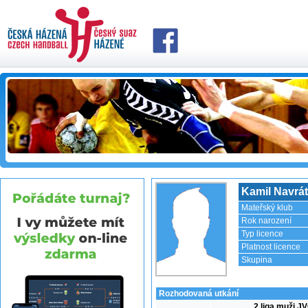
Kamil Navrát
Mateřský klub
Rok narození
Typ licence
Platnost licence
Skupina
Rozhodovaná utkání
2 liga muži J