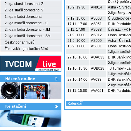
Český pohár 
2.liga starší dorostenci Z
10.9. 19:30
AN014
Astra - S.Vršo
2.liga starší dorostenci V
2.liga ženy - 
1.liga mladší dorostenci
7.12. 15:00
AS063
Č.Budějovice -
2.liga mladší dorostenci - Č
17.11. 17:00
AS051
DHK Pardubic
2.liga mladší dorostenci - JM
2.11. 17:00
AS038
Ústí n.L. - F
21.9. 17:00
AS012
Lions Hostivic
2.liga mladší dorostenci - SM
21.9. 10:00
AS009
Astra - Ústí n.L
Český pohár mužů
15.9. 17:00
AS001
Lions Hostivic
Žákovská liga starších žáků
1.liga starší
27.10. 16:00
AUA033
DHK Baník Mo
2.liga starší
19.10. 15:30
AUB028
TJ Turnov - L
1.liga mladší
Házená on-line
27.10. 14:00
AV033
DHK Baník Mo
2.liga mladší
17.11. 15:00
AVA051
DHK Pardubic
Kalendář
Ke stažení­