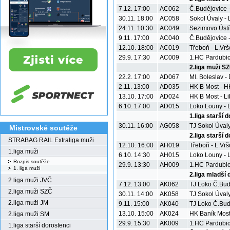
7.12. 17:00
AC062
Č.Budějovice 
30.11. 18:00
AC058
Sokol Úvaly - 
24.11. 10:30
AC049
Sezimovo Ústí
9.11. 17:00
AC040
Č.Budějovice 
12.10. 18:00
AC019
Třeboň - L.Vrš
29.9. 17:30
AC009
1.HC Pardubic
2.liga muži S
22.2. 17:00
AD067
Ml. Boleslav -
2.11. 13:00
AD035
HK B Most - H
13.10. 17:00
AD024
HK B Most - Lib
6.10. 17:00
AD015
Loko Louny - 
1.liga starší 
30.11. 16:00
AG058
TJ Sokol Úvaly
Mistrovské soutěže
2.liga starší 
STRABAG RAIL Extraliga muži
12.10. 16:00
AH019
Třeboň - L.Vrš
1.liga muži
6.10. 14:30
AH015
Loko Louny - 
Rozpis soutěže
29.9. 13:30
AH009
1.HC Pardubic
1. liga muži
2.liga mladší 
2 liga muži JVČ
7.12. 13:00
AK062
TJ Loko Č.Bud
2.liga muži SZČ
30.11. 14:00
AK058
TJ Sokol Úval
2.liga muži JM
9.11. 15:00
AK040
TJ Loko Č.Bud
13.10. 15:00
AK024
HK Baník Most
2.liga muži SM
29.9. 15:30
AK009
1.HC Pardubic
1.liga starší dorostenci