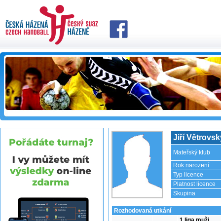
Jiří Větrovsk
Mateřský klub
Rok narození
Typ licence
Platnost licence
Skupina
Rozhodovaná utkání
1.liga muži