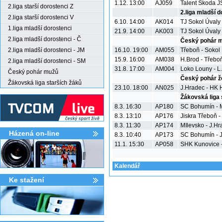
1.12. 13:00
AJ059
Talent Škoda JS
2.liga starší dorostenci Z
2.liga mladší d
2.liga starší dorostenci V
6.10. 14:00
AK014
TJ Sokol Úvaly 
1.liga mladší dorostenci
21.9. 14:00
AK003
TJ Sokol Úvaly
2.liga mladší dorostenci - Č
Český pohár 
2.liga mladší dorostenci - JM
16.10. 19:00
AM055
Třeboň - Sokol
15.9. 16:00
AM038
H.Brod - Třebo
2.liga mladší dorostenci - SM
31.8. 17:00
AM004
Loko Louny - L
Český pohár mužů
Český pohár ž
Žákovská liga starších žáků
23.10. 18:00
AN025
J.Hradec - HK 
Žákovská liga 
8.3. 16:30
AP180
SC Bohumín - 
8.3. 13:10
AP176
Jiskra Třeboň -
8.3. 11:30
AP174
MIlevsko - J.H
Házená on-line
8.3. 10:40
AP173
SC Bohumín - J
11.1. 15:30
AP058
SHK Kunovice -
Kalendář
Ke stažení­