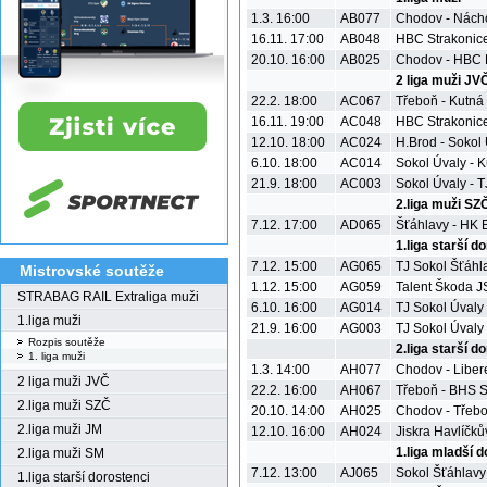
1.3. 16:00
AB077
Chodov - Nách
16.11. 17:00
AB048
HBC Strakonice
20.10. 16:00
AB025
Chodov - HBC R
2 liga muži JV
22.2. 18:00
AC067
Třeboň - Kutná
16.11. 19:00
AC048
HBC Strakonice
12.10. 18:00
AC024
H.Brod - Sokol
6.10. 18:00
AC014
Sokol Úvaly - 
21.9. 18:00
AC003
Sokol Úvaly - 
2.liga muži SZ
7.12. 17:00
AD065
Šťáhlavy - HK 
1.liga starší d
7.12. 15:00
AG065
TJ Sokol Šťáhl
Mistrovské soutěže
1.12. 15:00
AG059
Talent Škoda J
STRABAG RAIL Extraliga muži
6.10. 16:00
AG014
TJ Sokol Úvaly 
1.liga muži
21.9. 16:00
AG003
TJ Sokol Úvaly 
Rozpis soutěže
2.liga starší d
1. liga muži
1.3. 14:00
AH077
Chodov - Liber
2 liga muži JVČ
22.2. 16:00
AH067
Třeboň - BHS S
2.liga muži SZČ
20.10. 14:00
AH025
Chodov - Třeb
2.liga muži JM
12.10. 16:00
AH024
Jiskra Havlíčk
1.liga mladší 
2.liga muži SM
7.12. 13:00
AJ065
Sokol Šťáhlavy
1.liga starší dorostenci