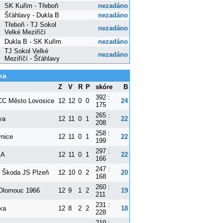
SK Kuřim - Třeboň
nezadáno
Šťáhlavy - Dukla B
nezadáno
Třeboň - TJ Sokol
nezadáno
Velké Meziříčí
Dukla B - SK Kuřim
nezadáno
TJ Sokol Velké
nezadáno
Meziříčí - Šťáhlavy
ka
Z
V
R
P
skóre
B
392 :
C Město Lovosice
12
12
0
0
24
175
265 :
va
12
11
0
1
22
208
258 :
vnice
12
11
0
1
22
199
297 :
 A
12
11
0
1
22
166
247 :
t Škoda JS Plzeň
12
10
0
2
20
168
260 :
Olomouc 1966
12
9
1
2
19
211
231 :
ka
12
8
2
2
18
228
219 :