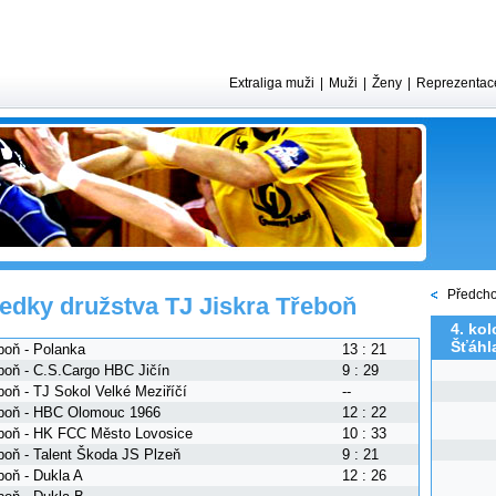
Extraliga muži
|
Muži
|
Ženy
|
Reprezentac
Předcho
edky družstva TJ Jiskra Třeboň
4. kol
Šťáhl
boň - Polanka
13 : 21
boň - C.S.Cargo HBC Jičín
9 : 29
boň - TJ Sokol Velké Meziříčí
--
boň - HBC Olomouc 1966
12 : 22
boň - HK FCC Město Lovosice
10 : 33
boň - Talent Škoda JS Plzeň
9 : 21
boň - Dukla A
12 : 26