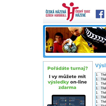
Výsl
1.
Tře
1.
Tře
1.
Tře
1.
Tře
1.
Tře
1.
Tře
1.
Tře