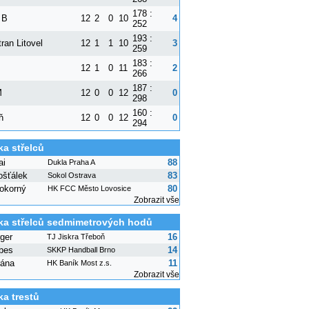
178 :
 B
12
2
0
10
4
252
193 :
ran Litovel
12
1
1
10
3
259
183 :
12
1
0
11
2
266
187 :
M
12
0
0
12
0
298
160 :
ň
12
0
0
12
0
294
ka střelců
ai
88
Dukla Praha A
ošťálek
83
Sokol Ostrava
okorný
80
HK FCC Město Lovosice
Zobrazit vše
ka střelců sedmimetrových hodů
ger
16
TJ Jiskra Třeboň
bes
14
SKKP Handball Brno
ána
11
HK Baník Most z.s.
Zobrazit vše
ka trestů