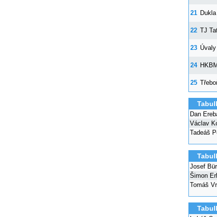
21
Dukla
22
TJ Tat
23
Úvaly
24
HKB
25
Třebo
Tabul
Dan Ereb
Václav K
Tadeáš P
Tabul
Josef Bür
Šimon Er
Tomáš Vr
Tabul