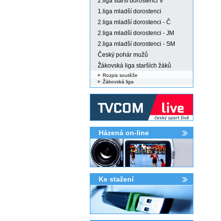
2.liga starší dorostenci V
1.liga mladší dorostenci
2.liga mladší dorostenci - Č
2.liga mladší dorostenci - JM
2.liga mladší dorostenci - SM
Český pohár mužů
Žákovská liga starších žáků
Rozpis soutěže
Žákovská liga
Házená on-line
Ke stažení­