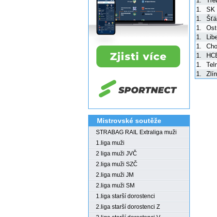
1.
Tře
1.
SK 
1.
Šťá
1.
Ost
1.
Lib
1.
Cho
1.
HCB
1.
Tel
1.
Zlí
Mistrovské soutěže
STRABAG RAIL Extraliga muži
1.liga muži
2 liga muži JVČ
2.liga muži SZČ
2.liga muži JM
2.liga muži SM
1.liga starší dorostenci
2.liga starší dorostenci Z