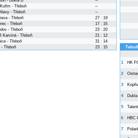
boň - Dukla B
--
Kuřim - Třeboň
--
hlavy - Třeboň
--
rava - Třeboň
27 : 19
erec - Třeboň
17 : 15
dov - Třeboň
23 : 20
 Karviná - Třeboň
21 : 12
nice - Třeboň
31 : 14
Tabul
n - Třeboň
23 : 15
1
HK FC
2
Ostra
3
Kopři
4
Dukla
5
Talen
6
HBC 
7
Polan