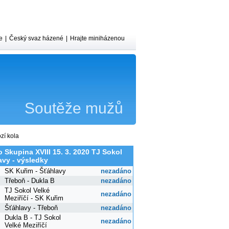
e
|
Český svaz házené
|
Hrajte miniházenou
Soutěže mužů
zí kola
o Skupina XVIII 15. 3. 2020 TJ Sokol
avy - výsledky
SK Kuřim - Šťáhlavy
nezadáno
Třeboň - Dukla B
nezadáno
TJ Sokol Velké
nezadáno
Meziříčí - SK Kuřim
Šťáhlavy - Třeboň
nezadáno
Dukla B - TJ Sokol
nezadáno
Velké Meziříčí