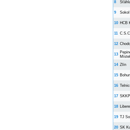
8
Šťáhl
9
Sokol
10
HCB K
11
C.S.C
12
Chod
Pepin
13
Míste
14
Zlín
15
Bohun
16
Telni
17
SKKP 
18
Liber
19
TJ So
20
SK Ku