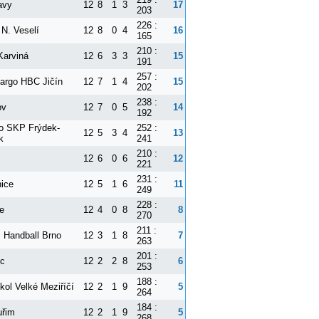
avy
12
8
1
3
17
203
226 :
 N. Veselí
12
8
0
4
16
165
210 :
arviná
12
6
3
3
15
191
257 :
argo HBC Jičín
12
7
1
4
15
202
238 :
ov
12
7
0
5
14
192
o SKP Frýdek-
252 :
12
5
3
4
13
k
241
210 :
12
6
0
6
12
221
231 :
ice
12
5
1
6
11
249
228 :
ce
12
4
0
8
8
270
211 :
Handball Brno
12
3
1
8
7
263
201 :
ec
12
2
2
8
6
253
188 :
kol Velké Meziříčí
12
2
1
9
5
264
184 :
řim
12
2
1
9
5
268