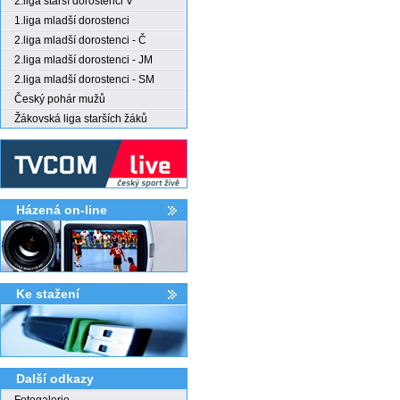
2.liga starší dorostenci V
1.liga mladší dorostenci
2.liga mladší dorostenci - Č
2.liga mladší dorostenci - JM
2.liga mladší dorostenci - SM
Český pohár mužů
Žákovská liga starších žáků
Házená on-line
Ke stažení­
Další odkazy