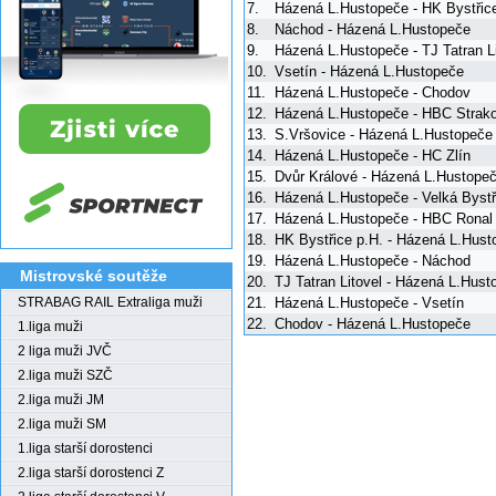
7.
Házená L.Hustopeče - HK Bystřice
8.
Náchod - Házená L.Hustopeče
9.
Házená L.Hustopeče - TJ Tatran Li
10.
Vsetín - Házená L.Hustopeče
11.
Házená L.Hustopeče - Chodov
12.
Házená L.Hustopeče - HBC Strako
13.
S.Vršovice - Házená L.Hustopeče
14.
Házená L.Hustopeče - HC Zlín
15.
Dvůr Králové - Házená L.Hustope
16.
Házená L.Hustopeče - Velká Bystř
17.
Házená L.Hustopeče - HBC Ronal 
18.
HK Bystřice p.H. - Házená L.Hust
19.
Házená L.Hustopeče - Náchod
Mistrovské soutěže
20.
TJ Tatran Litovel - Házená L.Hust
21.
Házená L.Hustopeče - Vsetín
STRABAG RAIL Extraliga muži
22.
Chodov - Házená L.Hustopeče
1.liga muži
2 liga muži JVČ
2.liga muži SZČ
2.liga muži JM
2.liga muži SM
1.liga starší dorostenci
2.liga starší dorostenci Z