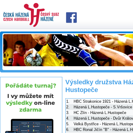
Výsledky družstva Há
Hustopeče
1.
HBC Strakonice 1921 - Házená L.
2.
Házená L.Hustopeče - S.Vršovice
3.
HC Zlín - Házená L.Hustopeče
4.
Házená L.Hustopeče - Dvůr Králo
5.
Velká Bystřice - Házená L.Hustop
6.
HBC Ronal Jičín "B" - Házená L.