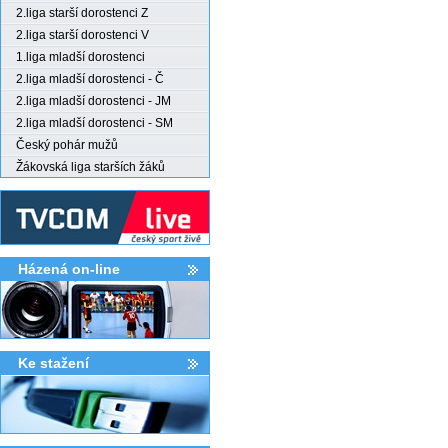
2.liga starší dorostenci Z
2.liga starší dorostenci V
1.liga mladší dorostenci
2.liga mladší dorostenci - Č
2.liga mladší dorostenci - JM
2.liga mladší dorostenci - SM
Český pohár mužů
Žákovská liga starších žáků
Házená on-line
Ke stažení­