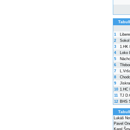
Tabul
1
Liber
2
Sokol
3
1.HK 
4
Loko 
5
Nách
6
Třebo
7
L.Vrš
8
Chod
9
Jiskr
10
1.HC 
11
TJ D.
12
BHS S
Tabul
Lukáš No
Pavel On
Karel Šm