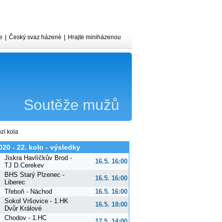
e
|
Český svaz házené
|
Hrajte miniházenou
Soutěže mužů
zí kola
020 - 22. kolo - výsledky
Jiskra Havlíčkův Brod -
16.5. 16:00
TJ D.Cerekev
BHS Starý Plzenec -
16.5. 16:00
Liberec
Třeboň - Náchod
16.5. 16:00
Sokol Vršovice - 1.HK
16.5. 18:00
Dvůr Králové
Chodov - 1.HC
17.5. 14:00