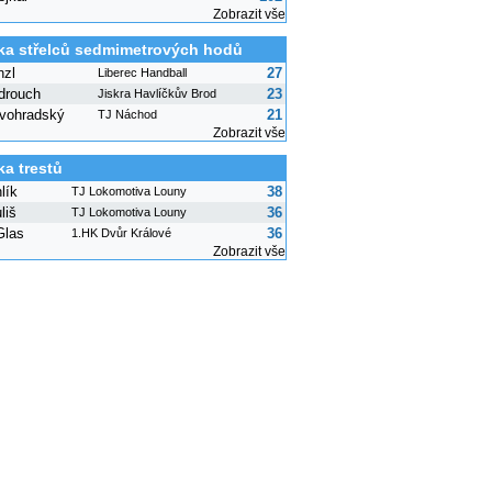
Zobrazit vše
ka střelců sedmimetrových hodů
nzl
27
Liberec Handball
drouch
23
Jiskra Havlíčkův Brod
vohradský
21
TJ Náchod
Zobrazit vše
ka trestů
lík
38
TJ Lokomotiva Louny
liš
36
TJ Lokomotiva Louny
Glas
36
1.HK Dvůr Králové
Zobrazit vše