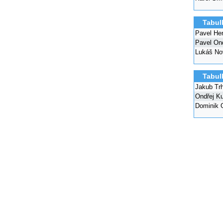
Tabul
Pavel He
Pavel On
Lukáš No
Tabul
Jakub Trh
Ondřej Ku
Dominik 