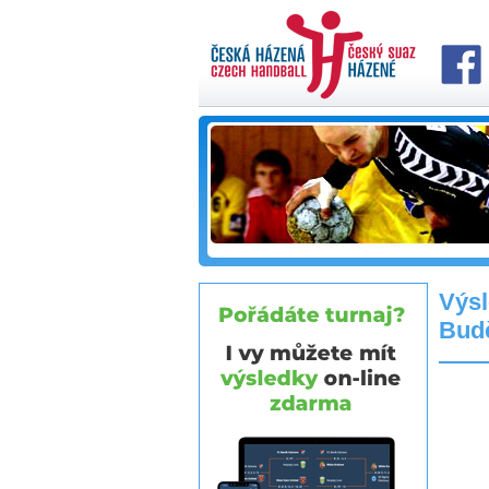
Výsl
Budě