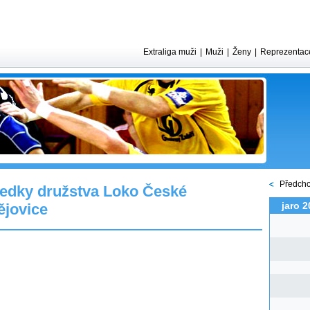
Extraliga muži
|
Muži
|
Ženy
|
Reprezentac
Předcho
edky družstva Loko České
jaro 2
jovice