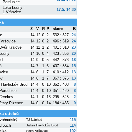
Pardubice
Loko Louny -
17.5. 14:30
L.Vršovice
ka
Z
V
R
P
skóre
B
ec
14
12
0
2
532 : 327
24
 Vršovice
14
12
0
2
496 : 319
24
Dvůr Králové
14
11
1
2
401 : 310
23
Louny
14
10
0
4
423 : 356
20
od
14
9
0
5
442 : 373
18
ň
14
7
1
6
407 : 354
15
ovice
14
6
1
7
410 : 412
13
ov
14
6
1
7
367 : 376
13
a Havlíčkův Brod
14
4
0
10
352 : 403
8
Pardubice
14
4
0
10
351 : 420
8
Cerekev
14
1
0
13
295 : 525
2
tarý Plzenec
14
0
0
14
184 : 485
0
ka střelců
vohradský
115
TJ Náchod
drouch
114
Jiskra Havlíčkův Brod
ejkal
102
Sokol Vršovice