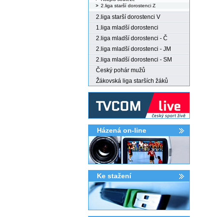
2.liga starší dorostenci Z
2.liga starší dorostenci V
1.liga mladší dorostenci
2.liga mladší dorostenci - Č
2.liga mladší dorostenci - JM
2.liga mladší dorostenci - SM
Český pohár mužů
Žákovská liga starších žáků
Házená on-line
Ke stažení­