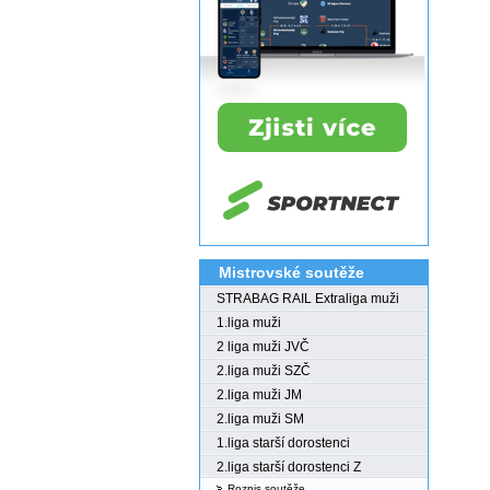
Mistrovské soutěže
STRABAG RAIL Extraliga muži
1.liga muži
2 liga muži JVČ
2.liga muži SZČ
2.liga muži JM
2.liga muži SM
1.liga starší dorostenci
2.liga starší dorostenci Z
Rozpis soutěže