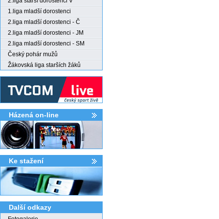
2.liga starší dorostenci V
1.liga mladší dorostenci
2.liga mladší dorostenci - Č
2.liga mladší dorostenci - JM
2.liga mladší dorostenci - SM
Český pohár mužů
Žákovská liga starších žáků
Házená on-line
Ke stažení­
Další odkazy