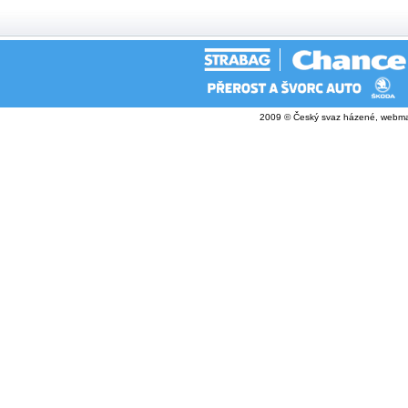
2009 © Český svaz házené, webma