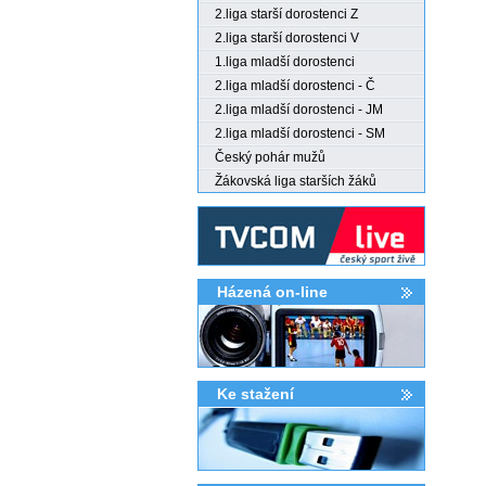
2.liga starší dorostenci Z
2.liga starší dorostenci V
1.liga mladší dorostenci
2.liga mladší dorostenci - Č
2.liga mladší dorostenci - JM
2.liga mladší dorostenci - SM
Český pohár mužů
Žákovská liga starších žáků
Házená on-line
Ke stažení­