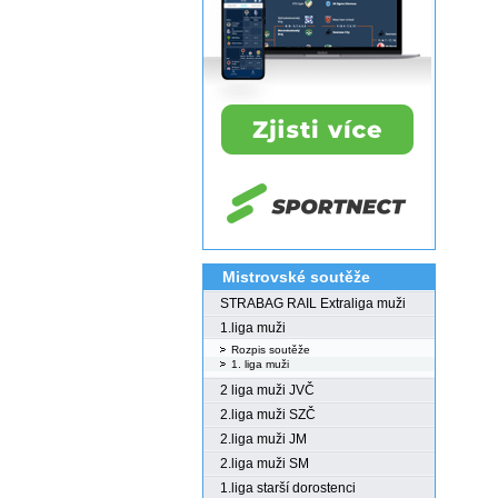
Mistrovské soutěže
STRABAG RAIL Extraliga muži
1.liga muži
Rozpis soutěže
1. liga muži
2 liga muži JVČ
2.liga muži SZČ
2.liga muži JM
2.liga muži SM
1.liga starší dorostenci