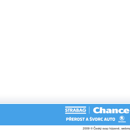
2009 © Český svaz házené, webma