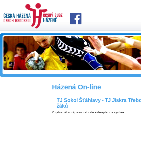
Házená On-line
TJ Sokol Šťáhlavy - TJ Jiskra Třebo
žáků
Z vybraného zápasu nebude videopřenos vysílán.