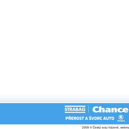
2009 © Český svaz házené, webma