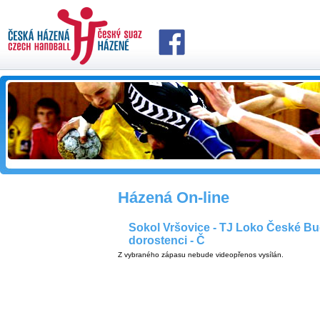
Házená On-line
Sokol Vršovice - TJ Loko České Budě
dorostenci - Č
Z vybraného zápasu nebude videopřenos vysílán.