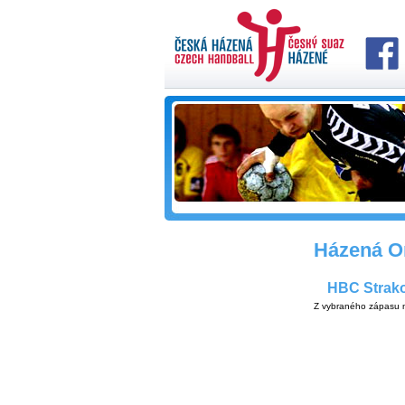
Házená On
HBC Strakon
Z vybraného zápasu n