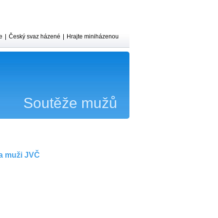
e
|
Český svaz házené
|
Hrajte miniházenou
Soutěže mužů
ga muži JVČ