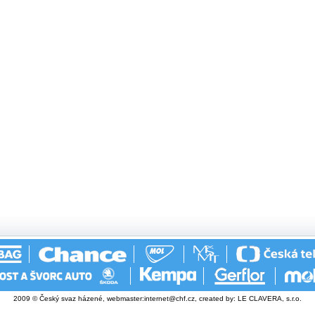
2009 © Český svaz házené, webmaster:
internet@chf.cz
, created by:
LE CLAVERA, s.r.o.