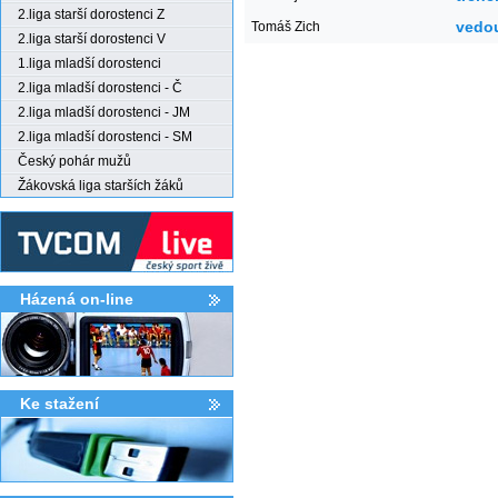
2.liga starší dorostenci Z
vedo
Tomáš Zich
2.liga starší dorostenci V
1.liga mladší dorostenci
2.liga mladší dorostenci - Č
2.liga mladší dorostenci - JM
2.liga mladší dorostenci - SM
Český pohár mužů
Žákovská liga starších žáků
Házená on-line
Ke stažení­