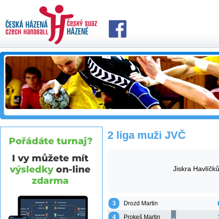
2 liga muži JVČ
Jiskra Havlíčk
3
Drozd Martin
4
Prokeš Martin