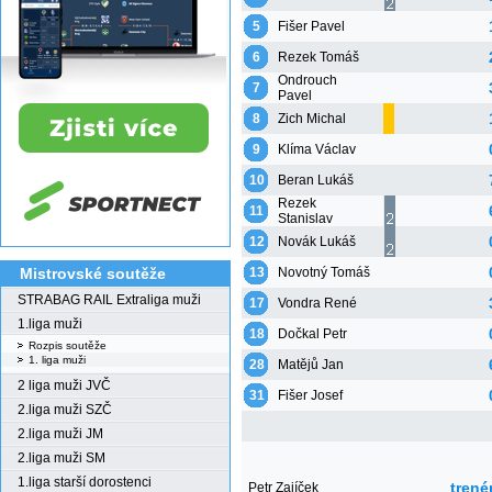
5
Fišer Pavel
6
Rezek Tomáš
Ondrouch
7
Pavel
8
Zich Michal
9
Klíma Václav
10
Beran Lukáš
Rezek
11
Stanislav
12
Novák Lukáš
13
Novotný Tomáš
Mistrovské soutěže
STRABAG RAIL Extraliga muži
17
Vondra René
1.liga muži
18
Dočkal Petr
Rozpis soutěže
1. liga muži
28
Matějů Jan
2 liga muži JVČ
31
Fišer Josef
2.liga muži SZČ
2.liga muži JM
2.liga muži SM
1.liga starší dorostenci
trené
Petr Zajíček